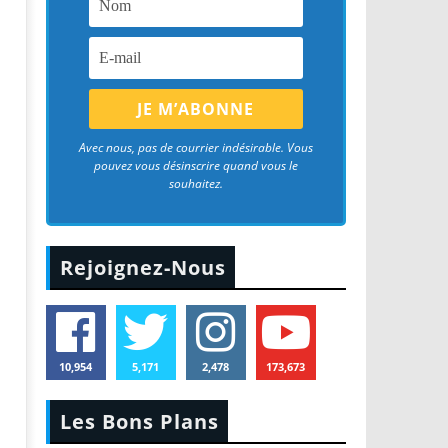
Avec nous, pas de courrier indésirable. Vous
pouvez vous désinscrire quand vous le
souhaitez.
Rejoignez-Nous
10,954
5,171
2,478
173,673
Les Bons Plans