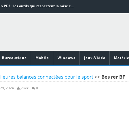
Word en PDF : les outils qui respectent la mise en page
Aspirateurs ECOVACS : Top 9 des meilleurs modèles de la marque
Comment programmer l’arrêt automatique de son pc sous Windows 10 ?
Aspirateurs Xiaomi : Top 11 des meilleurs modèles de la marque
Vidéoprojecteurs Asus : Top 6 des meilleurs modèles de la marque
Bureautique
Mobile
Windows
Jeux-Vidéo
Matérie
lleures balances connectées pour le sport
>>
Beurer BF
29, 2024
Joker
0