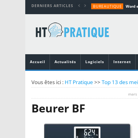
DERNIERS ARTICLES
BUREAUTIQUE
MATÉRIEL
TUTORIALS
MATÉRIEL
MATÉRIEL
Accueil
Actualités
Logiciels
Internet
Vous êtes ici :
HT Pratique
>>
Top 13 des mei
mars 
Beurer BF