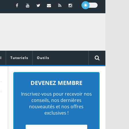
l
Tutoriels
Outils
DEVENEZ MEMBRE
Inscrivez-vous pour recevoir nos
conseils, nos dernières
nouveautés et nos offres
exclusives !