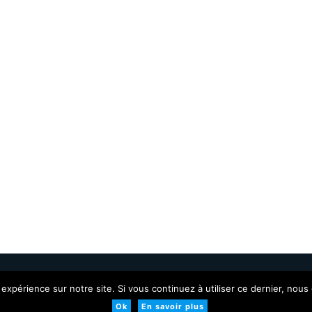
ervés.
Conditions générales
 expérience sur notre site. Si vous continuez à utiliser ce dernier, nous
Ok
En savoir plus