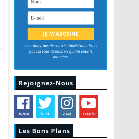
Avec nous, pas de courrier indésirable. Vous
pouvez vous désinscrire quand vous le
souhaitez.
Rejoignez-Nous
10,954
5,171
2,478
173,673
Les Bons Plans