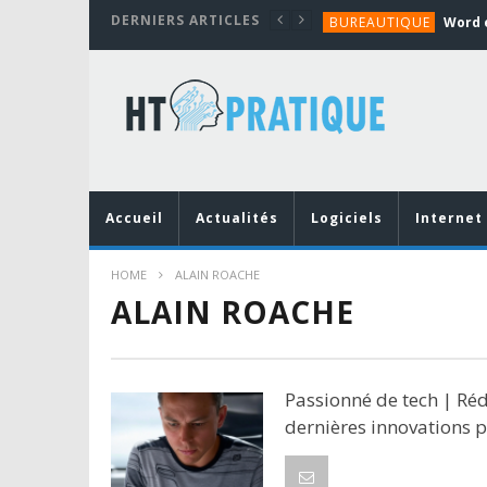
DERNIERS ARTICLES
BUREAUTIQUE
MATÉRIEL
TUTORIALS
MATÉRIEL
MATÉRIEL
BUREAUTIQUE
Accueil
Actualités
Logiciels
Internet
HOME
ALAIN ROACHE
ALAIN ROACHE
Passionné de tech | Réd
dernières innovations 