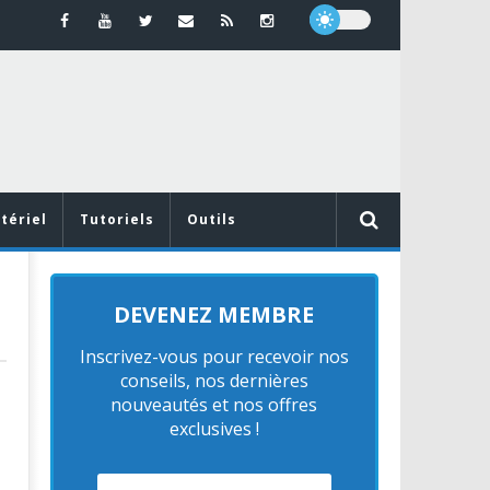
tériel
Tutoriels
Outils
DEVENEZ MEMBRE
Inscrivez-vous pour recevoir nos
conseils, nos dernières
nouveautés et nos offres
exclusives !