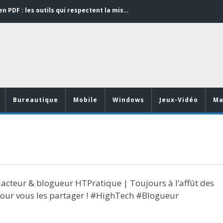
Word en PDF : les outils qui respectent la mise en page
Aspirateurs ECOVACS : Top 9 des meilleurs modèles de la marque
Comment programmer l’arrêt automatique de son pc sous Windows 10 ?
Aspirateurs Xiaomi : Top 11 des meilleurs modèles de la marque
Vidéoprojecteurs Asus : Top 6 des meilleurs modèles de la marque
Word en PDF : les outils qui respectent la mise en page
Bureautique
Mobile
Windows
Jeux-Vidéo
Ma
acteur & blogueur HTPratique | Toujours à l’affût des
pour vous les partager ! #HighTech #Blogueur