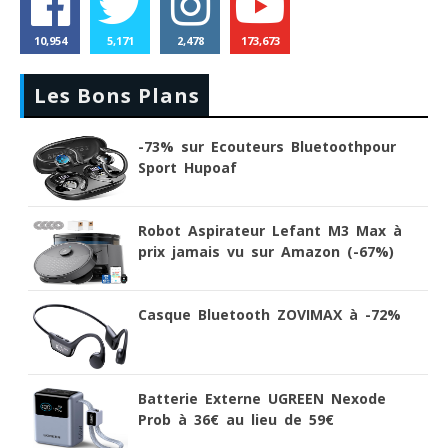
10,954
5,171
2,478
173,673
Les Bons Plans
-73% sur Ecouteurs Bluetoothpour
Sport Hupoaf
Robot Aspirateur Lefant M3 Max à
prix jamais vu sur Amazon (-67%)
Casque Bluetooth ZOVIMAX à -72%
Batterie Externe UGREEN Nexode
Prob à 36€ au lieu de 59€