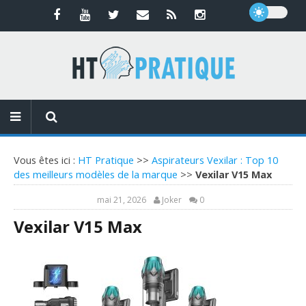
Vous êtes ici :
HT Pratique
>>
Aspirateurs Vexilar : Top 10
des meilleurs modèles de la marque
>>
Vexilar V15 Max
mai 21, 2026
Joker
0
Vexilar V15 Max