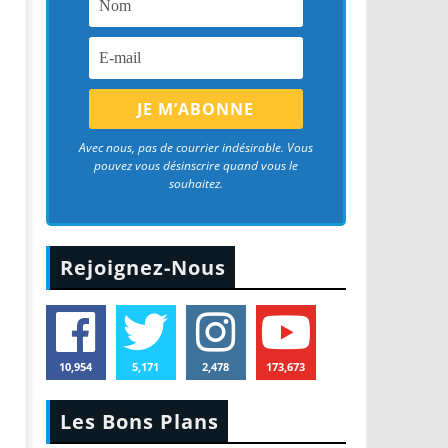
Avec nous, pas de courrier indésirable. Vous
pouvez vous désinscrire quand vous le
souhaitez.
Rejoignez-Nous
10,954
5,171
2,478
173,673
Les Bons Plans