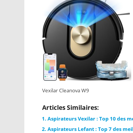
Vexilar Cleanova W9
Articles Similaires:
Aspirateurs Vexilar : Top 10 des 
Aspirateurs Lefant : Top 7 des me