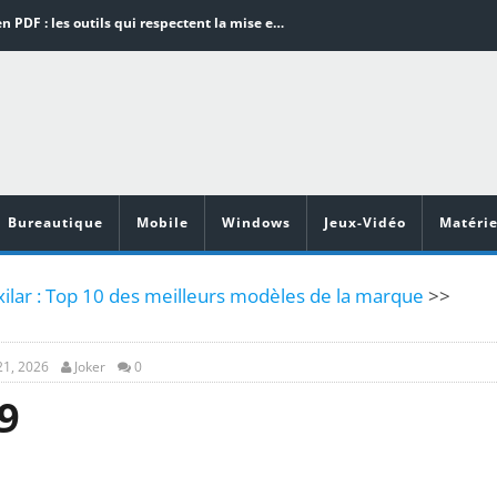
Word en PDF : les outils qui respectent la mise en page
Aspirateurs ECOVACS : Top 9 des meilleurs modèles de la marque
Comment programmer l’arrêt automatique de son pc sous Windows 10 ?
Aspirateurs Xiaomi : Top 11 des meilleurs modèles de la marque
Vidéoprojecteurs Asus : Top 6 des meilleurs modèles de la marque
Bureautique
Mobile
Windows
Jeux-Vidéo
Matérie
xilar : Top 10 des meilleurs modèles de la marque
>>
21, 2026
Joker
0
9