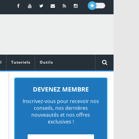
l
Tutoriels
Outils
DEVENEZ MEMBRE
Inscrivez-vous pour recevoir nos
conseils, nos dernières
nouveautés et nos offres
exclusives !