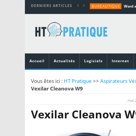
DERNIERS ARTICLES
BUREAUTIQUE
MATÉRIEL
TUTORIALS
MATÉRIEL
MATÉRIEL
Accueil
Actualités
Logiciels
Internet
Vous êtes ici :
HT Pratique
>>
Aspirateurs Ve
Vexilar Cleanova W9
mai 
Vexilar Cleanova W