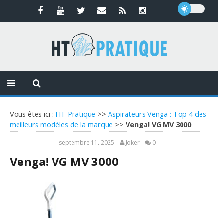
Vous êtes ici :
HT Pratique
>>
Aspirateurs Venga : Top 4 des
meilleurs modèles de la marque
>>
Venga! VG MV 3000
septembre 11, 2025
Joker
0
Venga! VG MV 3000