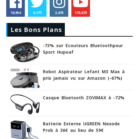
10,954
5,171
2,478
173,673
Les Bons Plans
-73% sur Ecouteurs Bluetoothpour
Sport Hupoaf
Robot Aspirateur Lefant M3 Max à
prix jamais vu sur Amazon (-67%)
Casque Bluetooth ZOVIMAX à -72%
Batterie Externe UGREEN Nexode
Prob à 36€ au lieu de 59€