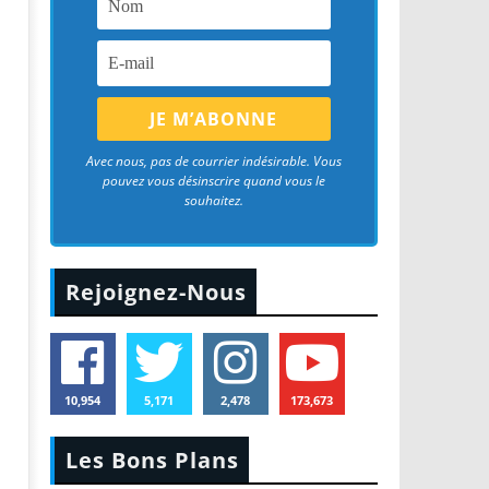
Avec nous, pas de courrier indésirable. Vous
pouvez vous désinscrire quand vous le
souhaitez.
Rejoignez-Nous
10,954
5,171
2,478
173,673
Les Bons Plans