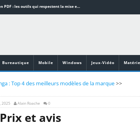
Word en PDF : les outils qui respectent la mise en page
Aspirateurs ECOVACS : Top 9 des meilleurs modèles de la marque
Comment programmer l’arrêt automatique de son pc sous Windows 10 ?
Aspirateurs Xiaomi : Top 11 des meilleurs modèles de la marque
Vidéoprojecteurs Asus : Top 6 des meilleurs modèles de la marque
Bureautique
Mobile
Windows
Jeux-Vidéo
Matérie
nga : Top 4 des meilleurs modèles de la marque
>>
, 2025
Alain Roache
0
Prix et avis