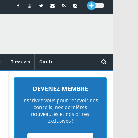
l
Tutoriels
Outils
DEVENEZ MEMBRE
Inscrivez-vous pour recevoir nos
conseils, nos dernières
nouveautés et nos offres
exclusives !