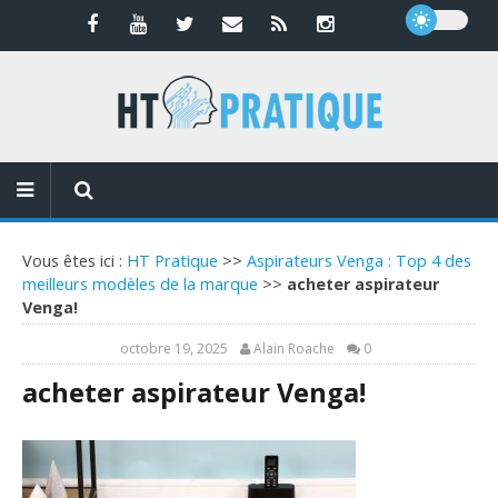
Vous êtes ici :
HT Pratique
>>
Aspirateurs Venga : Top 4 des
meilleurs modèles de la marque
>>
acheter aspirateur
Venga!
octobre 19, 2025
Alain Roache
0
acheter aspirateur Venga!