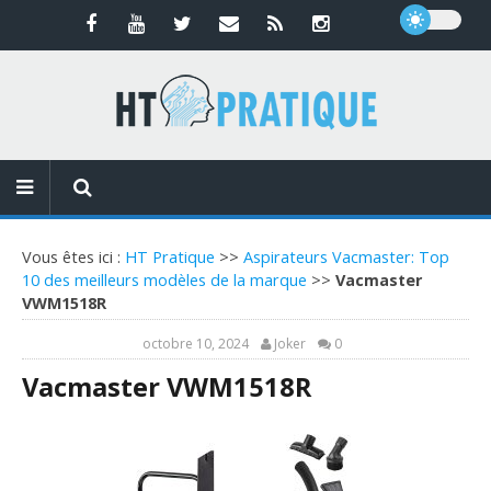
Vous êtes ici :
HT Pratique
>>
Aspirateurs Vacmaster: Top
10 des meilleurs modèles de la marque
>>
Vacmaster
VWM1518R
octobre 10, 2024
Joker
0
Vacmaster VWM1518R