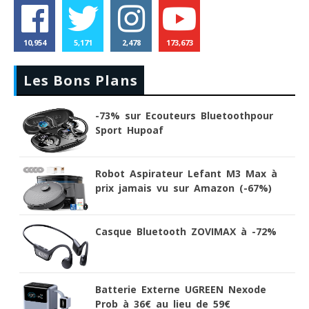
10,954
5,171
2,478
173,673
Les Bons Plans
-73% sur Ecouteurs Bluetoothpour
Sport Hupoaf
Robot Aspirateur Lefant M3 Max à
prix jamais vu sur Amazon (-67%)
Casque Bluetooth ZOVIMAX à -72%
Batterie Externe UGREEN Nexode
Prob à 36€ au lieu de 59€