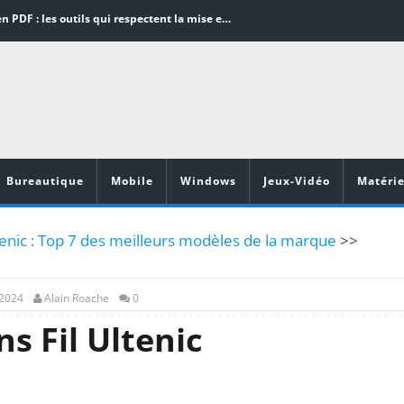
Word en PDF : les outils qui respectent la mise en page
Aspirateurs ECOVACS : Top 9 des meilleurs modèles de la marque
Comment programmer l’arrêt automatique de son pc sous Windows 10 ?
Aspirateurs Xiaomi : Top 11 des meilleurs modèles de la marque
Vidéoprojecteurs Asus : Top 6 des meilleurs modèles de la marque
Bureautique
Mobile
Windows
Jeux-Vidéo
Matérie
tenic : Top 7 des meilleurs modèles de la marque
>>
 2024
Alain Roache
0
s Fil Ultenic