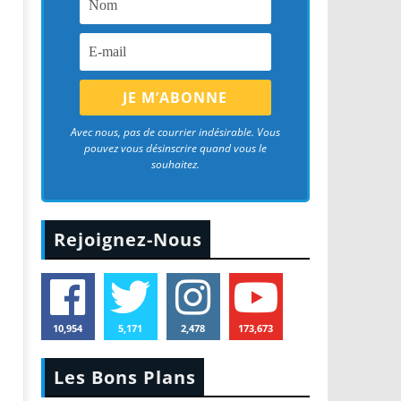
Avec nous, pas de courrier indésirable. Vous
pouvez vous désinscrire quand vous le
souhaitez.
Rejoignez-Nous
10,954
5,171
2,478
173,673
Les Bons Plans