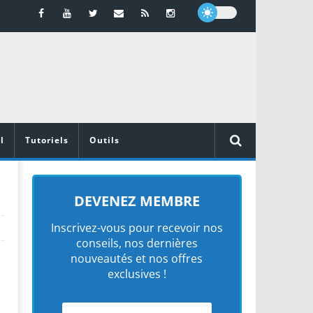
l
Tutoriels
Outils
DEVENEZ MEMBRE
Inscrivez-vous pour recevoir nos
conseils, nos dernières
nouveautés et nos offres
exclusives !