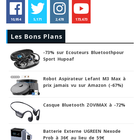
10,954
5,171
2,478
173,673
Les Bons Plans
-73% sur Ecouteurs Bluetoothpour
Sport Hupoaf
Robot Aspirateur Lefant M3 Max à
prix jamais vu sur Amazon (-67%)
Casque Bluetooth ZOVIMAX à -72%
Batterie Externe UGREEN Nexode
Prob à 36€ au lieu de 59€