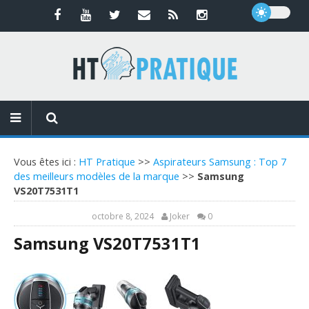
Vous êtes ici :
HT Pratique
>>
Aspirateurs Samsung : Top 7
des meilleurs modèles de la marque
>>
Samsung
VS20T7531T1
octobre 8, 2024
Joker
0
Samsung VS20T7531T1