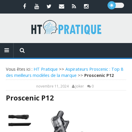
Vous êtes ici :
HT Pratique
>>
Aspirateurs Proscenic : Top 8
des meilleurs modèles de la marque
>>
Proscenic P12
novembre 11, 2024
Joker
0
Proscenic P12