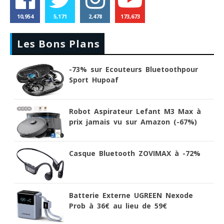
10,954
5,171
2,478
173,673
Les Bons Plans
-73% sur Ecouteurs Bluetoothpour
Sport Hupoaf
Robot Aspirateur Lefant M3 Max à
prix jamais vu sur Amazon (-67%)
Casque Bluetooth ZOVIMAX à -72%
Batterie Externe UGREEN Nexode
Prob à 36€ au lieu de 59€