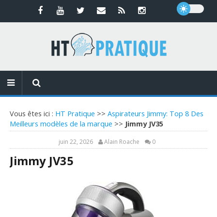
Vous êtes ici :
HT Pratique
>>
Aspirateurs Jimmy: Top 8 Des
Meilleurs modèles de la marque
>>
Jimmy JV35
juin 22, 2026
Alain Roache
0
Jimmy JV35