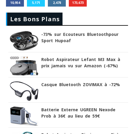
10,954
5,171
2,478
173,673
Les Bons Plans
-73% sur Ecouteurs Bluetoothpour
Sport Hupoaf
Robot Aspirateur Lefant M3 Max à
prix jamais vu sur Amazon (-67%)
Casque Bluetooth ZOVIMAX à -72%
Batterie Externe UGREEN Nexode
Prob à 36€ au lieu de 59€