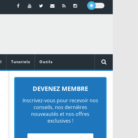
l
Tutoriels
Outils
y
DEVENEZ MEMBRE
Inscrivez-vous pour recevoir nos
conseils, nos dernières
nouveautés et nos offres
exclusives !