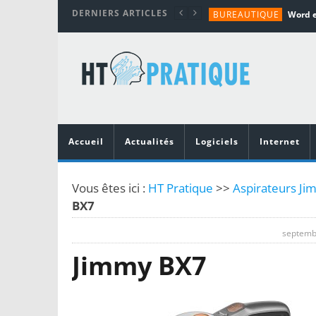
DERNIERS ARTICLES
BUREAUTIQUE
MATÉRIEL
TUTORIALS
MATÉRIEL
MATÉRIEL
Accueil
Actualités
Logiciels
Internet
Vous êtes ici :
HT Pratique
>>
Aspirateurs Ji
BX7
septemb
Jimmy BX7