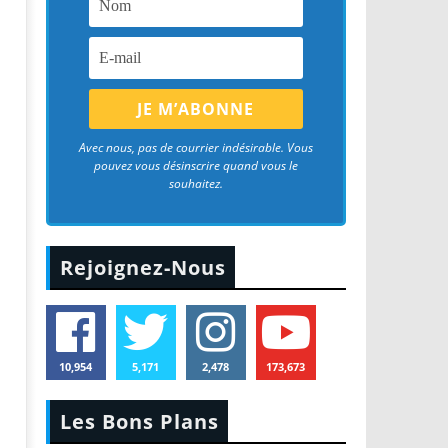
Avec nous, pas de courrier indésirable. Vous
pouvez vous désinscrire quand vous le
souhaitez.
Rejoignez-Nous
10,954
5,171
2,478
173,673
Les Bons Plans