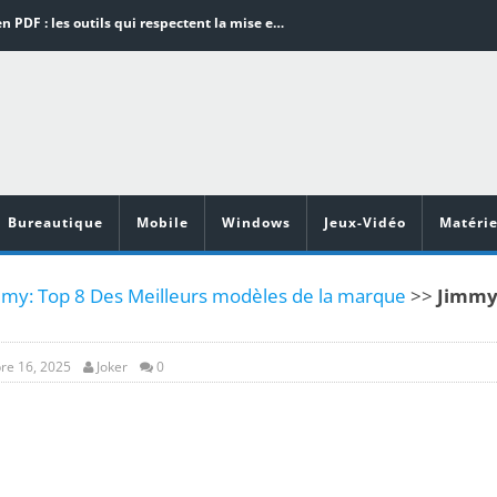
Word en PDF : les outils qui respectent la mise en page
Aspirateurs ECOVACS : Top 9 des meilleurs modèles de la marque
Comment programmer l’arrêt automatique de son pc sous Windows 10 ?
Aspirateurs Xiaomi : Top 11 des meilleurs modèles de la marque
Vidéoprojecteurs Asus : Top 6 des meilleurs modèles de la marque
Bureautique
Mobile
Windows
Jeux-Vidéo
Matérie
mmy: Top 8 Des Meilleurs modèles de la marque
>>
Jimm
re 16, 2025
Joker
0