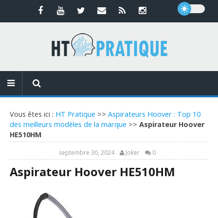
Vous êtes ici :
HT Pratique
>>
Aspirateurs Hoover : Top 10
des meilleurs modèles de la marque
>>
Aspirateur Hoover
HE510HM
septembre 30, 2024
Joker
0
Aspirateur Hoover HE510HM