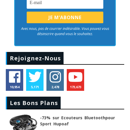
Avec nous, pas de courrier indésirable. Vous pouvez vous
désinscrire quand vous le souhaitez.
Rejoignez-Nous
10,954
5,171
2,478
173,673
Les Bons Plans
-73% sur Ecouteurs Bluetoothpour
Sport Hupoaf