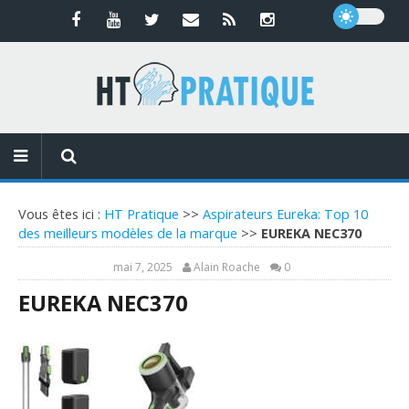
Vous êtes ici :
HT Pratique
>>
Aspirateurs Eureka: Top 10
des meilleurs modèles de la marque
>>
EUREKA NEC370
mai 7, 2025
Alain Roache
0
EUREKA NEC370