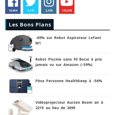
10,954
5,171
2,478
173,673
Les Bons Plans
-69% sur Robot Aspirateur Lefant
M1
Robot Piscine sans Fil Bocxi à prix
jamais vu sur Amazon (-59%)
Pèse Personne Healthkeep à -56%
Vidéoprojecteur Aurzen Boom air à
221€ au lieu de 269€