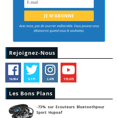
Avec nous, pas de courrier indésirable. Vous pouvez vous
désinscrire quand vous le souhaitez.
Rejoignez-Nous
10,954
5,171
2,478
173,673
Les Bons Plans
-73% sur Ecouteurs Bluetoothpour
Sport Hupoaf