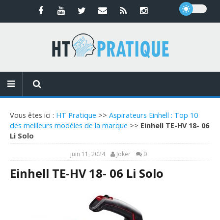
Vous êtes ici :
HT Pratique
>>
Aspirateurs Einhell : Top 10
des meilleurs modèles de la marque
>>
Einhell TE-HV 18- 06
Li Solo
juin 11, 2024
Joker
0
Einhell TE-HV 18- 06 Li Solo