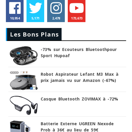
10,954
5,171
2,478
173,673
Les Bons Plans
-73% sur Ecouteurs Bluetoothpour
Sport Hupoaf
Robot Aspirateur Lefant M3 Max à
prix jamais vu sur Amazon (-67%)
Casque Bluetooth ZOVIMAX à -72%
Batterie Externe UGREEN Nexode
Prob à 36€ au lieu de 59€