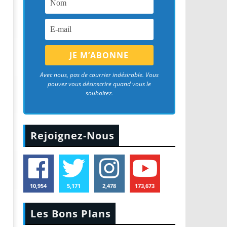
Avec nous, pas de courrier indésirable. Vous
pouvez vous désinscrire quand vous le
souhaitez.
Rejoignez-Nous
10,954
5,171
2,478
173,673
Les Bons Plans