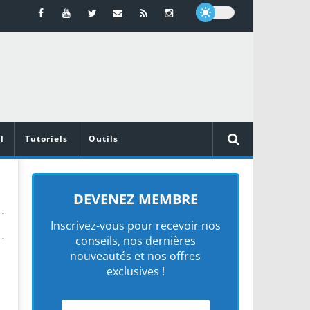
l
Tutoriels
Outils
n
DEVENEZ MEMBRE
Inscrivez-vous pour recevoir nos
conseils, nos dernières
nouveautés et nos offres
exclusives !