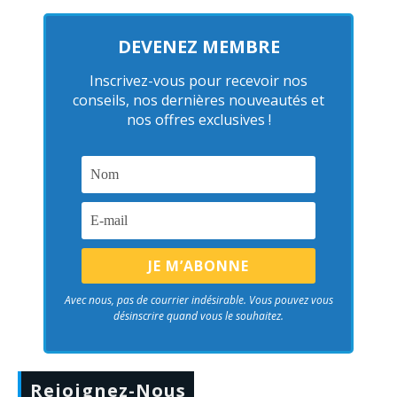
DEVENEZ MEMBRE
Inscrivez-vous pour recevoir nos
conseils, nos dernières nouveautés et
nos offres exclusives !
Avec nous, pas de courrier indésirable. Vous pouvez vous
désinscrire quand vous le souhaitez.
Rejoignez-Nous