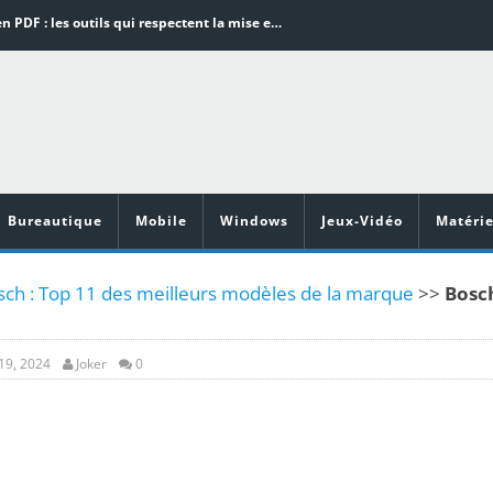
Word en PDF : les outils qui respectent la mise en page
Aspirateurs ECOVACS : Top 9 des meilleurs modèles de la marque
Comment programmer l’arrêt automatique de son pc sous Windows 10 ?
Aspirateurs Xiaomi : Top 11 des meilleurs modèles de la marque
Vidéoprojecteurs Asus : Top 6 des meilleurs modèles de la marque
Bureautique
Mobile
Windows
Jeux-Vidéo
Matérie
sch : Top 11 des meilleurs modèles de la marque
>>
Bosc
 19, 2024
Joker
0