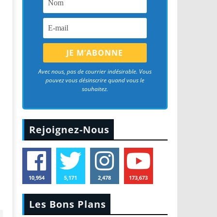
Avec nous, pas de courrier indésirable. Vous
pouvez vous désinscrire quand vous le
souhaitez.
Rejoignez-Nous
10,954
5,171
2,478
173,673
Les Bons Plans