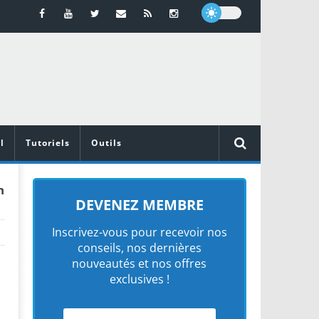
l
Tutoriels
Outils
h
DEVENEZ MEMBRE
Inscrivez-vous pour recevoir nos
conseils, nos dernières
nouveautés et nos offres
exclusives !