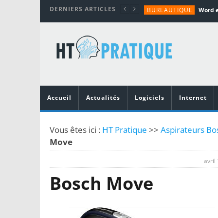
DERNIERS ARTICLES
BUREAUTIQUE
MATÉRIEL
TUTORIALS
MATÉRIEL
MATÉRIEL
Accueil
Actualités
Logiciels
Internet
Vous êtes ici :
HT Pratique
>>
Aspirateurs Bo
Move
avril
Bosch Move