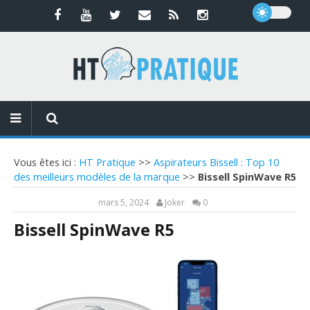
Vous êtes ici :
HT Pratique
>>
Aspirateurs Bissell : Top 10
des meilleurs modèles de la marque
>>
Bissell SpinWave R5
mars 5, 2024
Joker
0
Bissell SpinWave R5