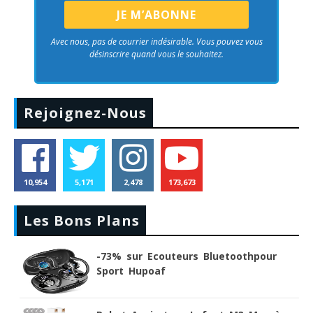
Avec nous, pas de courrier indésirable. Vous pouvez vous
désinscrire quand vous le souhaitez.
Rejoignez-Nous
10,954
5,171
2,478
173,673
Les Bons Plans
-73% sur Ecouteurs Bluetoothpour
Sport Hupoaf