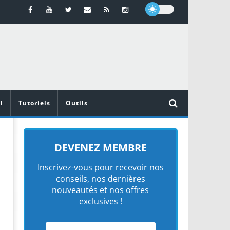
l
Tutoriels
Outils
DEVENEZ MEMBRE
Inscrivez-vous pour recevoir nos
conseils, nos dernières
nouveautés et nos offres
exclusives !