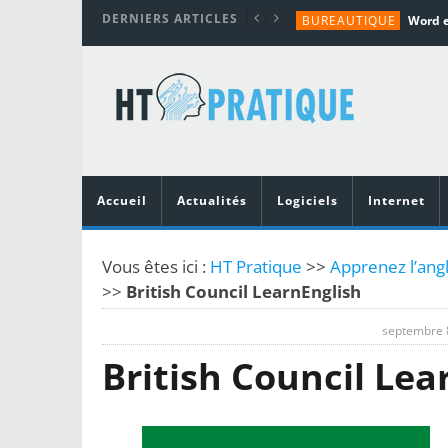
DERNIERS ARTICLES
BUREAUTIQUE
MATÉRIEL
TUTORIALS
MATÉRIEL
MATÉRIEL
Accueil
Actualités
Logiciels
Internet
Vous êtes ici :
HT Pratique
>>
Apprenez l’angl
>>
British Council LearnEnglish
septembre 
British Council Lea