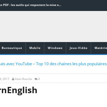
Word en PDF : les outils qui respectent la mise en page
Aspirateurs ECOVACS : Top 9 des meilleurs modèles de la marque
Comment programmer l’arrêt automatique de son pc sous Windows 10 ?
Aspirateurs Xiaomi : Top 11 des meilleurs modèles de la marque
Vidéoprojecteurs Asus : Top 6 des meilleurs modèles de la marque
Bureautique
Mobile
Windows
Jeux-Vidéo
Matérie
ais avec YouTube – Top 10 des chaines les plus populaires
8, 2017
Alain Roache
0
rnEnglish