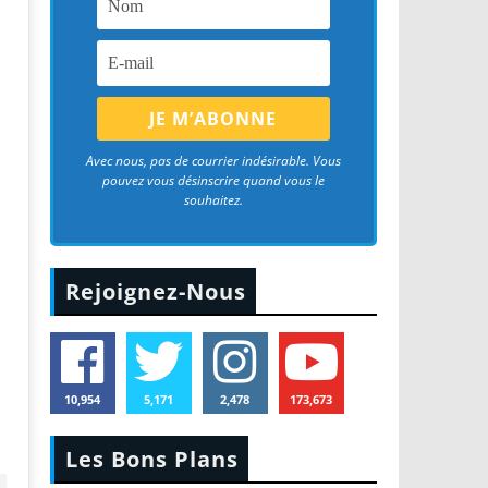
Avec nous, pas de courrier indésirable. Vous
pouvez vous désinscrire quand vous le
souhaitez.
Rejoignez-Nous
10,954
5,171
2,478
173,673
Les Bons Plans