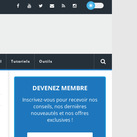
l
Tutoriels
Outils
DEVENEZ MEMBRE
Inscrivez-vous pour recevoir nos
conseils, nos dernières
nouveautés et nos offres
exclusives !