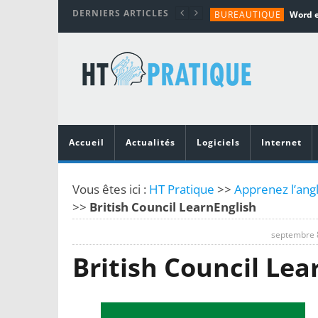
DERNIERS ARTICLES
BUREAUTIQUE
MATÉRIEL
TUTORIALS
MATÉRIEL
MATÉRIEL
Accueil
Actualités
Logiciels
Internet
Vous êtes ici :
HT Pratique
>>
Apprenez l’angl
>>
British Council LearnEnglish
septembre 
British Council Lea