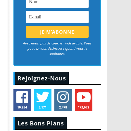
Avec nous, pas de courrier indésirable. Vous
pouvez vous désinscrire quand vous le
souhaitez.
Rejoignez-Nous
10,954
5,171
2,478
173,673
Les Bons Plans