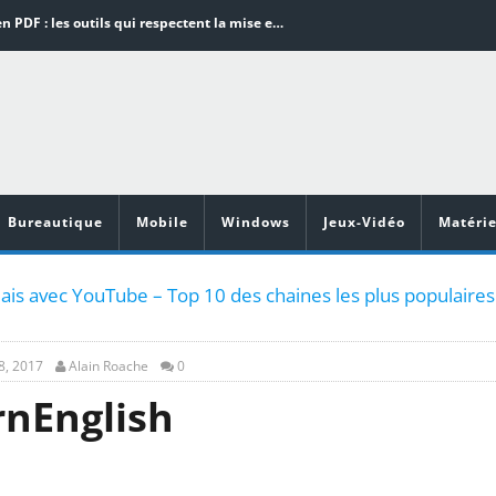
Word en PDF : les outils qui respectent la mise en page
Aspirateurs ECOVACS : Top 9 des meilleurs modèles de la marque
Comment programmer l’arrêt automatique de son pc sous Windows 10 ?
Aspirateurs Xiaomi : Top 11 des meilleurs modèles de la marque
Vidéoprojecteurs Asus : Top 6 des meilleurs modèles de la marque
Bureautique
Mobile
Windows
Jeux-Vidéo
Matérie
ais avec YouTube – Top 10 des chaines les plus populaires
8, 2017
Alain Roache
0
rnEnglish