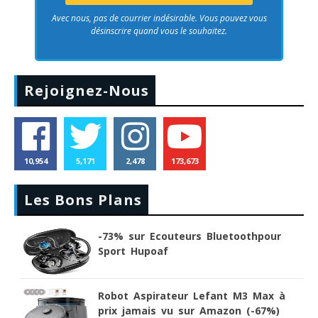
Avec nous, pas de courrier indésirable. Vous pouvez vous
désinscrire quand vous le souhaitez.
Rejoignez-Nous
10,954
5,171
2,478
173,673
Les Bons Plans
-73% sur Ecouteurs Bluetoothpour
Sport Hupoaf
Robot Aspirateur Lefant M3 Max à
prix jamais vu sur Amazon (-67%)