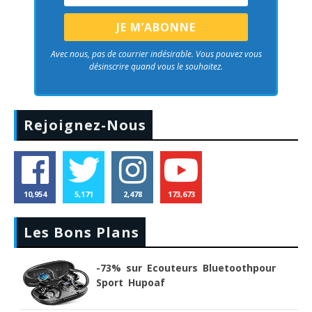
Avec nous, pas de courrier indésirable. Vous pouvez vous
désinscrire quand vous le souhaitez.
Rejoignez-Nous
10,954
5,171
2,478
173,673
Les Bons Plans
-73% sur Ecouteurs Bluetoothpour
Sport Hupoaf