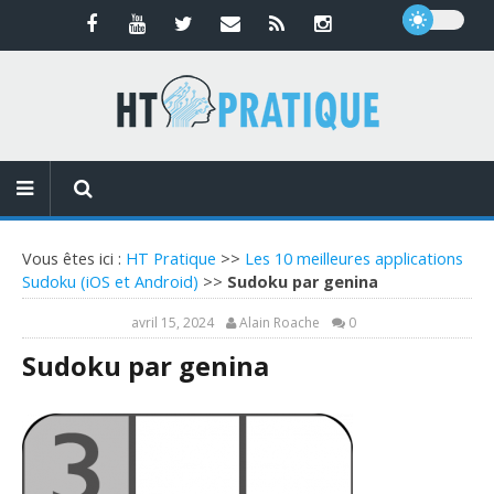
Vous êtes ici :
HT Pratique
>>
Les 10 meilleures applications
Sudoku (iOS et Android)
>>
Sudoku par genina
avril 15, 2024
Alain Roache
0
Sudoku par genina