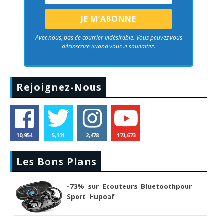
Avec nous, pas de courrier indésirable. Vous pouvez vous
désinscrire quand vous le souhaitez.
Rejoignez-Nous
10,954
5,171
2,478
173,673
Les Bons Plans
-73% sur Ecouteurs Bluetoothpour
Sport Hupoaf