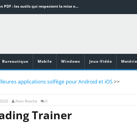
Word en PDF : les outils qui respectent la mise en page
Aspirateurs ECOVACS : Top 9 des meilleurs modèles de la marque
Comment programmer l’arrêt automatique de son pc sous Windows 10 ?
Aspirateurs Xiaomi : Top 11 des meilleurs modèles de la marque
Vidéoprojecteurs Asus : Top 6 des meilleurs modèles de la marque
Bureautique
Mobile
Windows
Jeux-Vidéo
Matérie
leures applications solfège pour Android et iOS
>>
, 2020
Alain Roache
0
ading Trainer