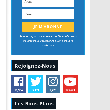
Avec nous, pas de courrier indésirable. Vous
pouvez vous désinscrire quand vous le
souhaitez.
Rejoignez-Nous
10,954
5,171
2,478
173,673
Les Bons Plans