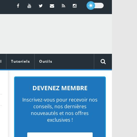
l
Tutoriels
Outils
DEVENEZ MEMBRE
Inscrivez-vous pour recevoir nos
conseils, nos dernières
nouveautés et nos offres
exclusives !