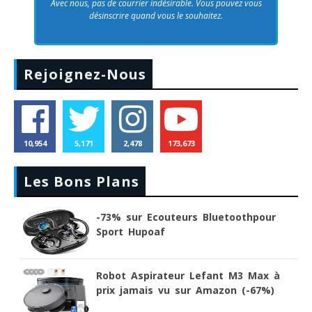
Avec nous, pas de courrier indésirable. Vous pouvez vous
désinscrire quand vous le souhaitez.
Rejoignez-Nous
10,954
5,171
2,478
173,673
Les Bons Plans
-73% sur Ecouteurs Bluetoothpour
Sport Hupoaf
Robot Aspirateur Lefant M3 Max à
prix jamais vu sur Amazon (-67%)