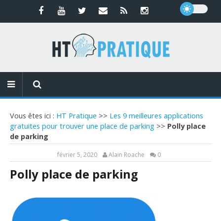
Vous êtes ici :
HT Pratique
>>
Les 9 meilleures applications
gratuites pour trouver une place de parking
>>
Polly place
de parking
février 5, 2020
Alain Roache
0
Polly place de parking