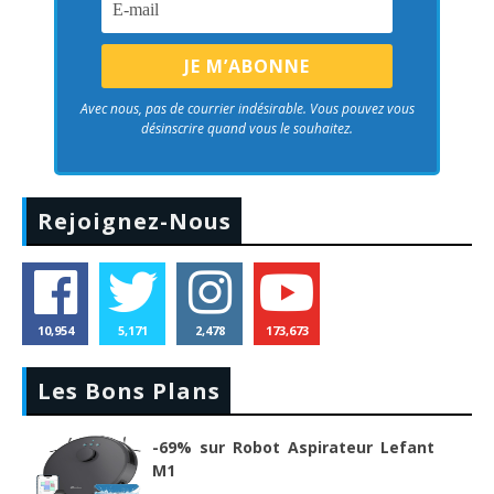
Avec nous, pas de courrier indésirable. Vous pouvez vous
désinscrire quand vous le souhaitez.
Rejoignez-Nous
10,954
5,171
2,478
173,673
Les Bons Plans
-69% sur Robot Aspirateur Lefant
M1