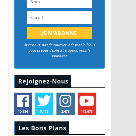
Avec nous, pas de courrier indésirable. Vous
pouvez vous désinscrire quand vous le
souhaitez.
Rejoignez-Nous
10,954
5,171
2,478
173,673
Les Bons Plans