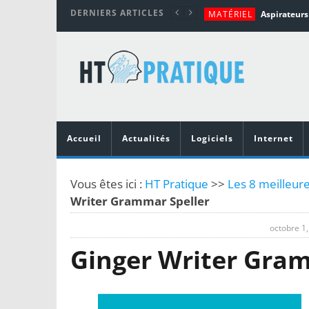
DERNIERS ARTICLES
MATÉRIEL
TUTORIALS
MATÉRIEL
MATÉRIEL
MOBILE
Top 10 des me
Accueil
Actualités
Logiciels
Internet
Vous êtes ici :
HT Pratique
>>
Les 8 meilleure
Writer Grammar Speller
octobre 1
Ginger Writer Gram