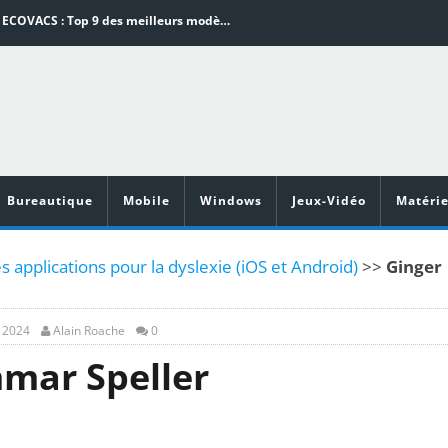
Aspirateurs ECOVACS : Top 9 des meilleurs modèles de la marque
Comment programmer l’arrêt automatique de son pc sous Windows 10 ?
Aspirateurs Xiaomi : Top 11 des meilleurs modèles de la marque
Vidéoprojecteurs Asus : Top 6 des meilleurs modèles de la marque
illeurs jeux de cuisine pour Android
Bureautique
Mobile
Windows
Jeux-Vidéo
Matérie
s applications pour la dyslexie (iOS et Android)
>>
Ginger
, 2024
Alain Roache
0
mar Speller