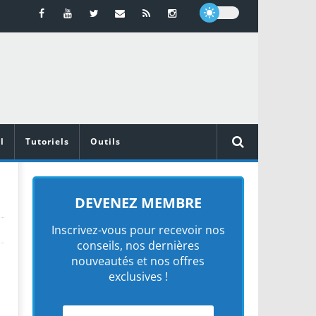
l
Tutoriels
Outils
DEVENEZ MEMBRE
Inscrivez-vous pour recevoir nos
conseils, nos dernières
nouveautés et nos offres
exclusives !