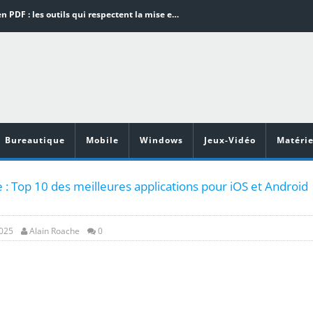
Word en PDF : les outils qui respectent la mise en page
Aspirateurs ECOVACS : Top 9 des meilleurs modèles de la marque
Comment programmer l’arrêt automatique de son pc sous Windows 10 ?
Aspirateurs Xiaomi : Top 11 des meilleurs modèles de la marque
Vidéoprojecteurs Asus : Top 6 des meilleurs modèles de la marque
Bureautique
Mobile
Windows
Jeux-Vidéo
Matérie
e : Top 10 des meilleures applications pour iOS et Android
2025
Alain Roache
0