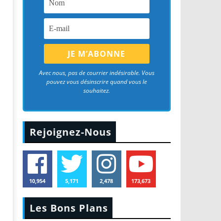
Avec nous, pas de courrier indésirable. Vous
pouvez vous désinscrire quand vous le
souhaitez.
Rejoignez-Nous
10,954
5,171
2,478
173,673
Les Bons Plans