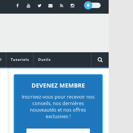
l
Tutoriels
Outils
DEVENEZ MEMBRE
Inscrivez-vous pour recevoir nos
conseils, nos dernières
nouveautés et nos offres
exclusives !