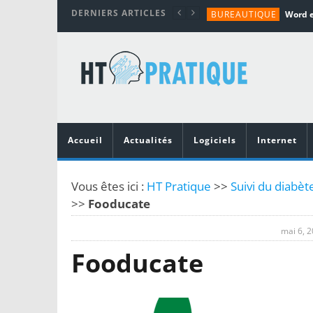
DERNIERS ARTICLES
BUREAUTIQUE
MATÉRIEL
TUTORIALS
MATÉRIEL
MATÉRIEL
Accueil
Actualités
Logiciels
Internet
Vous êtes ici :
HT Pratique
>>
Suivi du diabèt
>>
Fooducate
mai 6, 
Fooducate