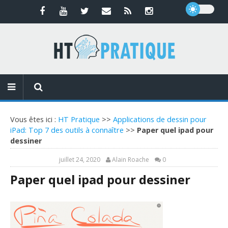
Vous êtes ici :
HT Pratique
>>
Applications de dessin pour
iPad: Top 7 des outils à connaître
>>
Paper quel ipad pour
dessiner
juillet 24, 2020
Alain Roache
0
Paper quel ipad pour dessiner