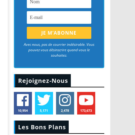
Avec nous, pas de courrier indésirable. Vous
pouvez vous désinscrire quand vous le
souhaitez.
Rejoignez-Nous
10,954
5,171
2,478
173,673
Les Bons Plans