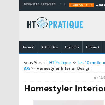
DERNIERS ARTICLES
BUREAUTIQUE
MATÉRIEL
TUTORIALS
MATÉRIEL
MATÉRIEL
Accueil
Actualités
Logiciels
Internet
Vous êtes ici :
HT Pratique
>>
Les 10 meilleur
iOS
>>
Homestyler Interior Design
juin 12, 
Homestyler Interio