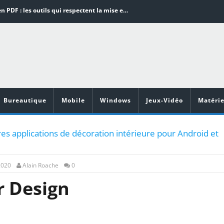
Word en PDF : les outils qui respectent la mise en page
Aspirateurs ECOVACS : Top 9 des meilleurs modèles de la marque
Comment programmer l’arrêt automatique de son pc sous Windows 10 ?
Aspirateurs Xiaomi : Top 11 des meilleurs modèles de la marque
Vidéoprojecteurs Asus : Top 6 des meilleurs modèles de la marque
Bureautique
Mobile
Windows
Jeux-Vidéo
Matérie
es applications de décoration intérieure pour Android et
2020
Alain Roache
0
r Design