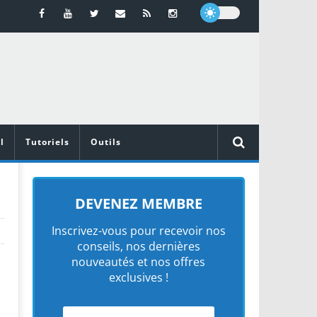
l
Tutoriels
Outils
DEVENEZ MEMBRE
Inscrivez-vous pour recevoir nos
conseils, nos dernières
nouveautés et nos offres
exclusives !