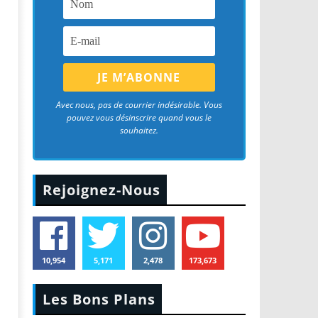
Avec nous, pas de courrier indésirable. Vous
pouvez vous désinscrire quand vous le
souhaitez.
Rejoignez-Nous
10,954
5,171
2,478
173,673
Les Bons Plans