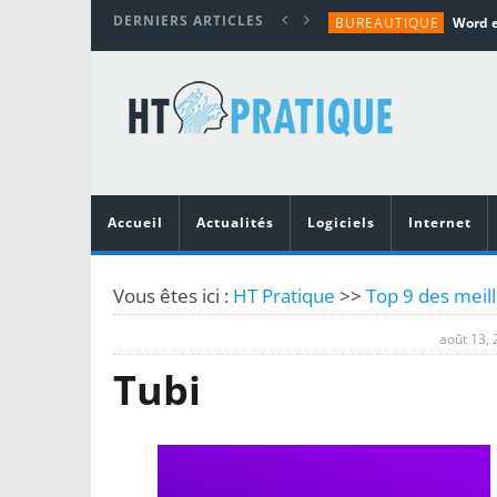
DERNIERS ARTICLES
BUREAUTIQUE
MATÉRIEL
TUTORIALS
MATÉRIEL
MATÉRIEL
Accueil
Actualités
Logiciels
Internet
Vous êtes ici :
HT Pratique
>>
Top 9 des meil
août 13,
Tubi