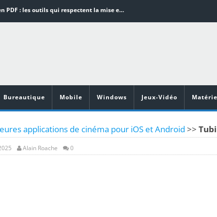
Word en PDF : les outils qui respectent la mise en page
Aspirateurs ECOVACS : Top 9 des meilleurs modèles de la marque
Comment programmer l’arrêt automatique de son pc sous Windows 10 ?
Aspirateurs Xiaomi : Top 11 des meilleurs modèles de la marque
Vidéoprojecteurs Asus : Top 6 des meilleurs modèles de la marque
Bureautique
Mobile
Windows
Jeux-Vidéo
Matérie
leures applications de cinéma pour iOS et Android
>>
Tubi
 2025
Alain Roache
0