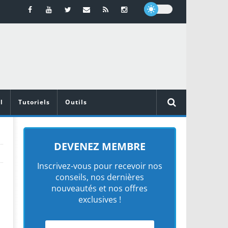
l
Tutoriels
Outils
DEVENEZ MEMBRE
Inscrivez-vous pour recevoir nos
conseils, nos dernières
nouveautés et nos offres
exclusives !