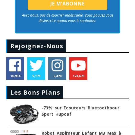
Avec nous, pas de courrier indésirable. Vous pouvez vous
désinscrire quand vous le souhaitez.
Rejoignez-Nous
10,954
5,171
2,478
173,673
Les Bons Plans
-73% sur Ecouteurs Bluetoothpour
Sport Hupoaf
Robot Aspirateur Lefant M3 Max à