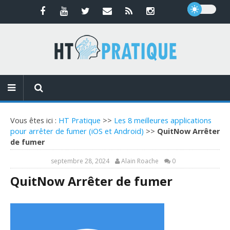
Vous êtes ici :
HT Pratique
>>
Les 8 meilleures applications
pour arrêter de fumer (iOS et Android)
>>
QuitNow Arrêter
de fumer
septembre 28, 2024
Alain Roache
0
QuitNow Arrêter de fumer