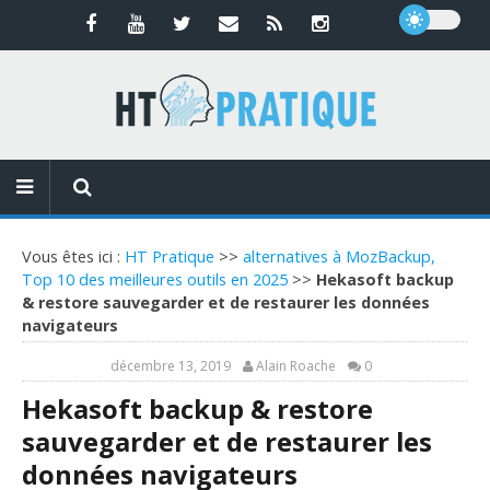
Vous êtes ici :
HT Pratique
>>
alternatives à MozBackup,
Top 10 des meilleures outils en 2025
>>
Hekasoft backup
& restore sauvegarder et de restaurer les données
navigateurs
décembre 13, 2019
Alain Roache
0
Hekasoft backup & restore
sauvegarder et de restaurer les
données navigateurs