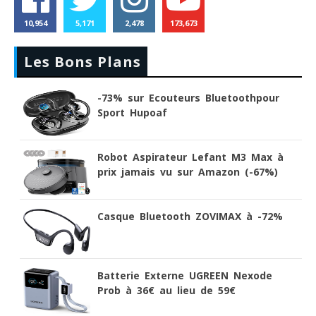
10,954
5,171
2,478
173,673
Les Bons Plans
-73% sur Ecouteurs Bluetoothpour
Sport Hupoaf
Robot Aspirateur Lefant M3 Max à
prix jamais vu sur Amazon (-67%)
Casque Bluetooth ZOVIMAX à -72%
Batterie Externe UGREEN Nexode
Prob à 36€ au lieu de 59€