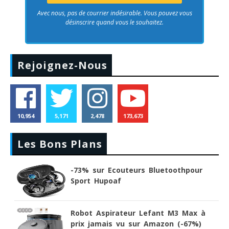
Avec nous, pas de courrier indésirable. Vous pouvez vous
désinscrire quand vous le souhaitez.
Rejoignez-Nous
10,954
5,171
2,478
173,673
Les Bons Plans
-73% sur Ecouteurs Bluetoothpour
Sport Hupoaf
Robot Aspirateur Lefant M3 Max à
prix jamais vu sur Amazon (-67%)