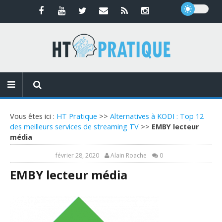
Vous êtes ici :
HT Pratique
>>
Alternatives à KODI : Top 12
des meilleurs services de streaming TV
>>
EMBY lecteur
média
février 28, 2020
Alain Roache
0
EMBY lecteur média