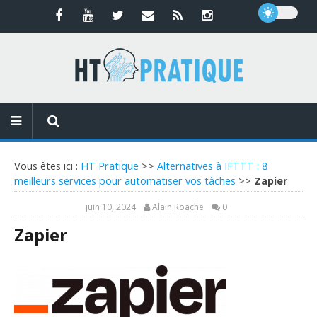
Vous êtes ici :
HT Pratique
>>
Alternatives à IFTTT : 8
meilleurs services pour automatiser vos tâches
>>
Zapier
juin 10, 2024
Alain Roache
0
Zapier