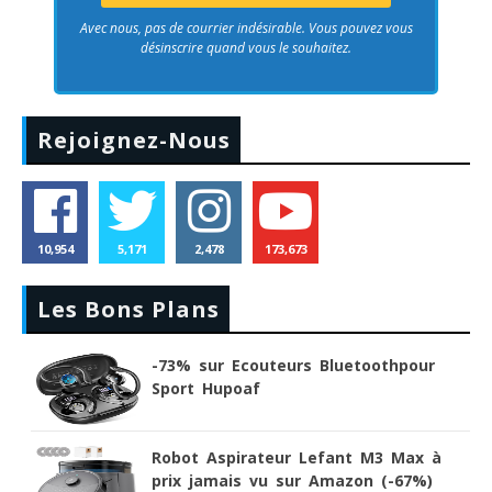
Avec nous, pas de courrier indésirable. Vous pouvez vous
désinscrire quand vous le souhaitez.
Rejoignez-Nous
10,954
5,171
2,478
173,673
Les Bons Plans
-73% sur Ecouteurs Bluetoothpour
Sport Hupoaf
Robot Aspirateur Lefant M3 Max à
prix jamais vu sur Amazon (-67%)