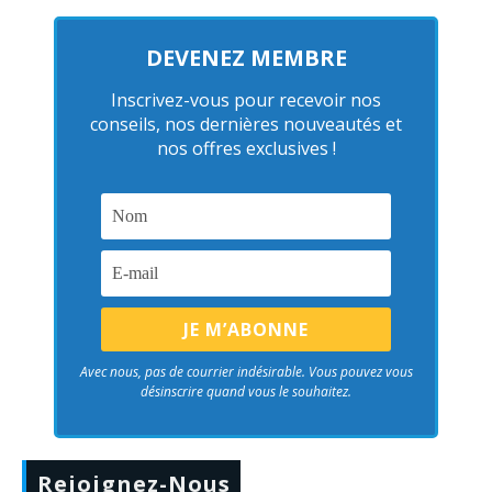
DEVENEZ MEMBRE
Inscrivez-vous pour recevoir nos
conseils, nos dernières nouveautés et
nos offres exclusives !
Avec nous, pas de courrier indésirable. Vous pouvez vous
désinscrire quand vous le souhaitez.
Rejoignez-Nous