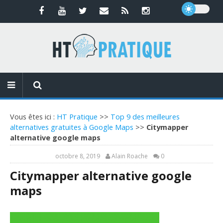
Vous êtes ici :
HT Pratique
>>
Top 9 des meilleures
alternatives gratuites à Google Maps
>>
Citymapper
alternative google maps
octobre 8, 2019
Alain Roache
0
Citymapper alternative google
maps