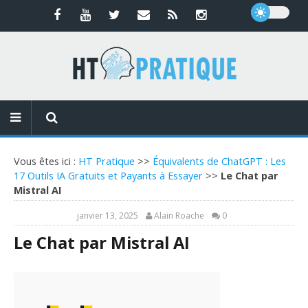
Vous êtes ici :
HT Pratique
>>
Équivalents de ChatGPT : Les
17 Outils IA Gratuits et Payants à Essayer
>>
Le Chat par
Mistral AI
janvier 13, 2025
Alain Roache
0
Le Chat par Mistral AI