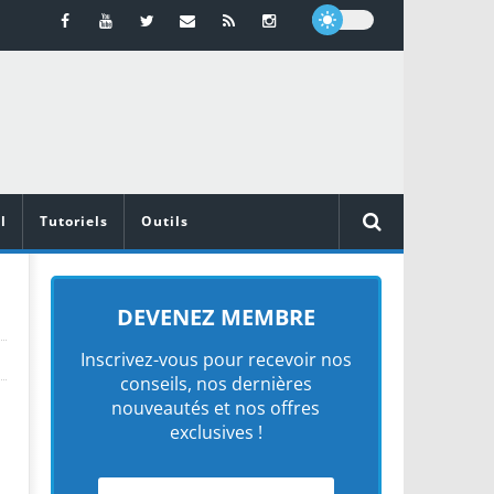
l
Tutoriels
Outils
>
DEVENEZ MEMBRE
Inscrivez-vous pour recevoir nos
conseils, nos dernières
nouveautés et nos offres
exclusives !