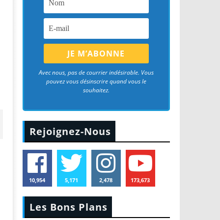
Avec nous, pas de courrier indésirable. Vous
pouvez vous désinscrire quand vous le
souhaitez.
Rejoignez-Nous
10,954
5,171
2,478
173,673
Les Bons Plans