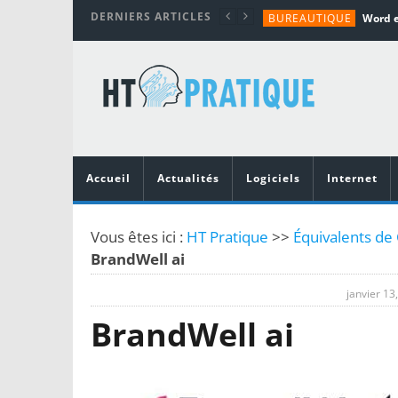
DERNIERS ARTICLES
BUREAUTIQUE
MATÉRIEL
TUTORIALS
MATÉRIEL
MATÉRIEL
Accueil
Actualités
Logiciels
Internet
Vous êtes ici :
HT Pratique
>>
Équivalents de 
BrandWell ai
janvier 13
BrandWell ai