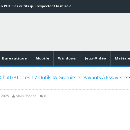
Word en PDF : les outils qui respectent la mise en page
Aspirateurs ECOVACS : Top 9 des meilleurs modèles de la marque
Comment programmer l’arrêt automatique de son pc sous Windows 10 ?
Aspirateurs Xiaomi : Top 11 des meilleurs modèles de la marque
Vidéoprojecteurs Asus : Top 6 des meilleurs modèles de la marque
Bureautique
Mobile
Windows
Jeux-Vidéo
Matérie
ChatGPT : Les 17 Outils IA Gratuits et Payants à Essayer
>
, 2025
Alain Roache
0