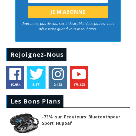
Avec nous, pas de courrier indésirable. Vous pouvez vous
désinscrire quand vous le souhaitez.
Rejoignez-Nous
10,954
5,171
2,478
173,673
Les Bons Plans
-73% sur Ecouteurs Bluetoothpour
Sport Hupoaf