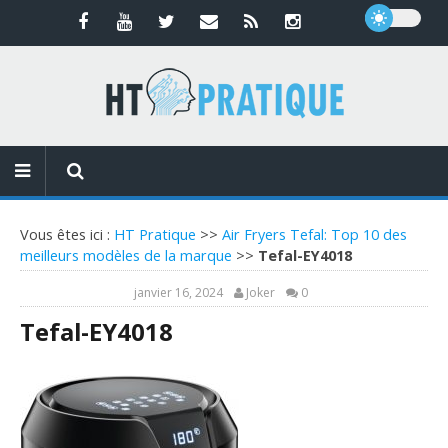
Vous êtes ici :
HT Pratique
>>
Air Fryers Tefal: Top 10 des
meilleurs modèles de la marque
>>
Tefal-EY4018
janvier 16, 2024
Joker
0
Tefal-EY4018