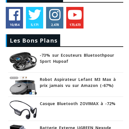
10,954
5,171
2,478
173,673
Les Bons Plans
-73% sur Ecouteurs Bluetoothpour
Sport Hupoaf
Robot Aspirateur Lefant M3 Max à
prix jamais vu sur Amazon (-67%)
Casque Bluetooth ZOVIMAX à -72%
Batterie Externe UGREEN Nexode