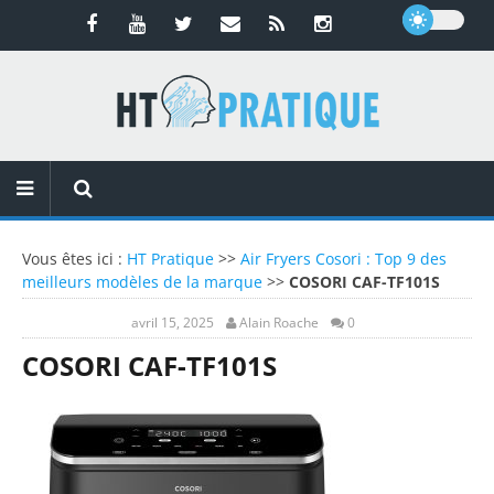
Vous êtes ici :
HT Pratique
>>
Air Fryers Cosori : Top 9 des
meilleurs modèles de la marque
>>
COSORI CAF-TF101S
avril 15, 2025
Alain Roache
0
COSORI CAF-TF101S