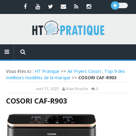
Vous êtes ici :
HT Pratique
>>
Air Fryers Cosori : Top 9 des
meilleurs modèles de la marque
>>
COSORI CAF-R903
avril 15, 2025
Alain Roache
0
COSORI CAF-R903