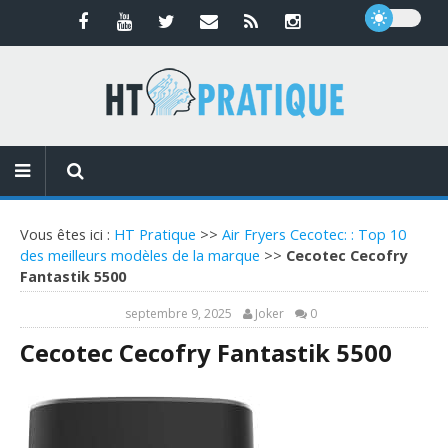
Vous êtes ici :
HT Pratique
>>
Air Fryers Cecotec: : Top 10
des meilleurs modèles de la marque
>>
Cecotec Cecofry
Fantastik 5500
septembre 9, 2025
Joker
0
Cecotec Cecofry Fantastik 5500