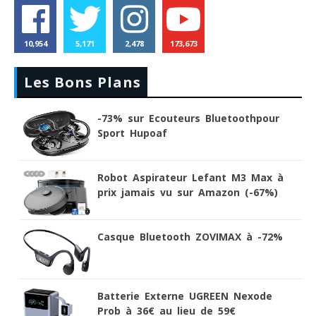
10,954
5,171
2,478
173,673
Les Bons Plans
-73% sur Ecouteurs Bluetoothpour
Sport Hupoaf
Robot Aspirateur Lefant M3 Max à
prix jamais vu sur Amazon (-67%)
Casque Bluetooth ZOVIMAX à -72%
Batterie Externe UGREEN Nexode
Prob à 36€ au lieu de 59€