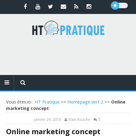
Vous êtes ici :
HT Pratique
>>
Homepage vert 2
>>
Online
marketing concept
janvier 29, 2016
Alain Roache
0
Online marketing concept