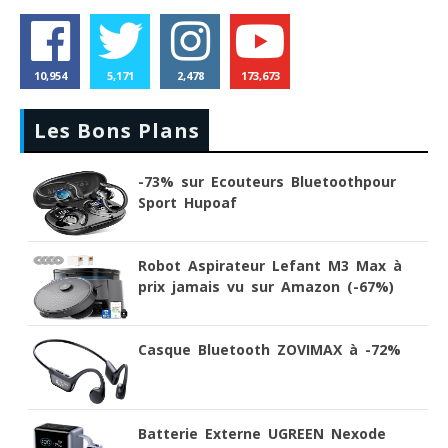
10,954
5,171
2,478
173,673
Les Bons Plans
-73% sur Ecouteurs Bluetoothpour
Sport Hupoaf
Robot Aspirateur Lefant M3 Max à
prix jamais vu sur Amazon (-67%)
Casque Bluetooth ZOVIMAX à -72%
Batterie Externe UGREEN Nexode