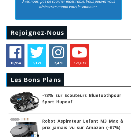
Avec nous, pas de courrier indésirable. Vous pouvez vous
désinscrire quand vous le souhaitez.
Rejoignez-Nous
10,954
5,171
2,478
173,673
Les Bons Plans
-73% sur Ecouteurs Bluetoothpour
Sport Hupoaf
Robot Aspirateur Lefant M3 Max à
prix jamais vu sur Amazon (-67%)