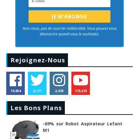
Avec nous, pas de courrier indésirable. Vous pouvez vous
désinscrire quand vous le souhaitez.
Rejoignez-Nous
10,954
5,171
2,478
173,673
Les Bons Plans
-69% sur Robot Aspirateur Lefant
M1